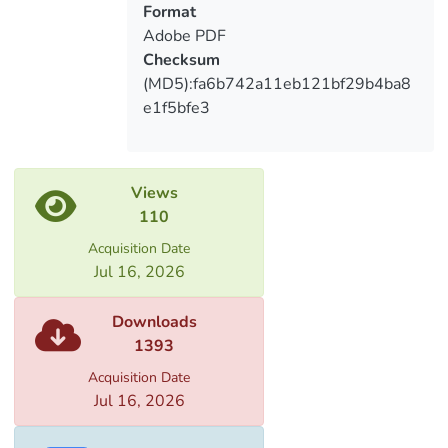
Format
consides strategies for promoting
Adobe PDF
popularization of Georgian tourism in the
Checksum
International market and becoming one of
(MD5):fa6b742a11eb121bf29b4ba8
the most attective country in the world.
e1f5bfe3
Views
110
Acquisition Date
Jul 16, 2026
Downloads
1393
Acquisition Date
Jul 16, 2026