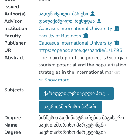
Issued
Author(s)
სადუნიშვილი, მარეხი
Advisor
დალაქიშვილი, რუსუდან
Institution
Caucasus International University
Faculty
Faculty of Business
Publisher
Caucasus International University
URI
https://openscience.ge/handle/1/1795
Abstract
The main topic of the project is Georgian
tourism potential and the popularization
strategies in the international market.
The master`s project contains general
Show more
characterization of tourism, the ways of
Subjects
ქართული ტურისტული პოტ...
tourism development in Georgia, the
current situation and the types of tourism
საერთაშორისო ბაზარი
that are most developed in Georgia. I will
also take part in tourism`s role and
Degree
ბიზნესის ადმინისტრირების მაგისტრი
purpose in the development of the
Name
საერთაშორისო მარკეტინგში
country.
Degree
საერთაშორისო მარკეტინგის