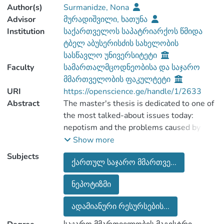
Author(s)
Surmanidze, Nona
Advisor
მურადიშვილი, ხათუნა
Institution
საქართველოს საპატრიარქოს წმიდა
ტბელ აბუსერისძის სახელობის
სასწავლო უნივერსიტეტი
Faculty
სამართალმცოდნეობისა და საჯარო
მმართველობის ფაკულტეტი
URI
https://openscience.ge/handle/1/2633
Abstract
The master's thesis is dedicated to one of
the most talked-about issues today:
nepotism and the problems caused by it in
the current Georgian public structures.
Show more
The issue of nepotism is very relevant in
Subjects
ქართულ საჯარო მმართვე...
modern reality and a lot has been written
about it, however, the novelty of the paper
ნეპოტიზმი
is the study of its contributing factors and
the issues of preventive measures.
ადამიანური რესურსების...
Nepotism is considered unethical behavior
and effective mechanisms for its