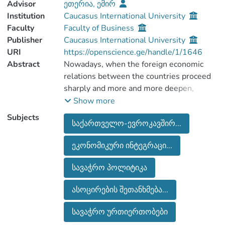
Advisor
ეთერია, ემირ
Institution
Caucasus International University
Faculty
Faculty of Business
Publisher
Caucasus International University
URI
https://openscience.ge/handle/1/1646
Abstract
Nowadays, when the foreign economic
relations between the countries proceed
sharply and more and more deepen,
integration processes of Georgia with the
Show more
rest of the world are essential.
Subjects
საქართველო-ევროკავშირ...
The first charter of the work covers the
essence of economic integration and EU
ეკონომიკური ინტეგრაცი...
trade policy, the meaning and main
concepts of EU economic integration in
სავაჭრო პოლიტიკა
general, main stages of economic
integration, as well as the features of
ასოცირების შეთანხმება...
modern EU trade policy.
The second charter of the work covrs the
სავაჭრო ურთიერთობები
economic dimension of the EU – Georgia