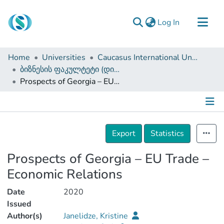
(current)
Log In
Communities & Collections
Home
Universities
Caucasus International University
Browse
ბიზნესის ფაკულტეტი (დისერტაციები, სამაგისტრო ნაშრომები)
Prospects of Georgia – EU Trade – Economic Relations
Documentation
About Us
Contact
Details
Export
Statistics
Prospects of Georgia – EU Trade –
Economic Relations
Date
2020
Issued
Author(s)
Janelidze, Kristine