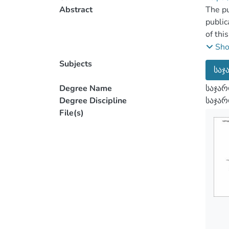
Abstract
The pu
public
Sh
Togeth
Subjects
საჯ
acquai
better
Degree Name
საჯარ
Degree Discipline
საჯა
File(s)
Master
annex 
course
The to
Our go
showed