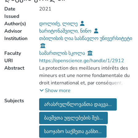
Date
2021
Issued
Author(s)
დოლიძე, ლილე
Advisor
ხარიტონაშვილი, ნინო
Institution
თბილისის ღია სასწავლო უნივერსიტეტი
Faculty
სამართლის სკოლა
URI
https://openscience.ge/handle/1/2912
Abstract
La protection des meilleurs intérêts des
mineurs est une norme fondamentale du
droit international et, par conséquent, de
la législation d´État dans chaque État
Show more
concret. "Convention relative aux droits de
Subjects
არასრულწლოვანთა დაცვა...
l´enfant" est un document international
important qui aborde de manière
ბავშვთა უფლებების შეს...
exhaustive toutes les questions liées à l
´intérêt supérieur du mineur. En vertu de
საოჯახო საქმეთა განხი...
cette Convention, les États contractants