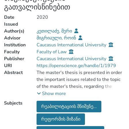
გათვალისწინებით
Date
2020
Issued
Author(s)
კეთილაძე, მერი
Advisor
მიგრიაული, როინ
Institution
Caucasus International University
Faculty
Faculty of Law
Publisher
Caucasus International University
URI
https://openscience.ge/handle/1/1979
Abstract
The master's thesis is presented in order
the important issues related to the topic
of the master's thesis, regarding the
institution of rehabilitation from the
Show more
perspective of the new draft law, to be
Subjects
რეაბილიტაციის მნიშვნე...
studied and shared with the public
(including students interested in the
რეფორმის მიზანი
issue, specialists or practitioners in the
field). In addition to being interested in