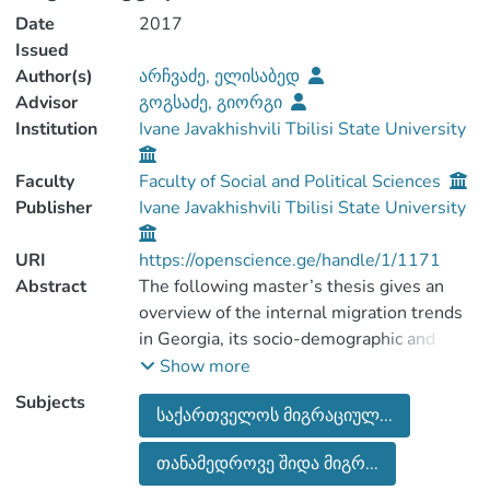
Date
2017
Issued
Author(s)
არჩვაძე, ელისაბედ
Advisor
გოგსაძე, გიორგი
Institution
Ivane Javakhishvili Tbilisi State University
Faculty
Faculty of Social and Political Sciences
Publisher
Ivane Javakhishvili Tbilisi State University
URI
https://openscience.ge/handle/1/1171
Abstract
The following master’s thesis gives an
overview of the internal migration trends
in Georgia, its socio-demographic and
geographic features, it reveals the
Show more
historical processes of Georgia’s migration
Subjects
საქართველოს მიგრაციულ...
and the regional peculiarities of internal
migrations. The focus is also on organized
თანამედროვე შიდა მიგრ...
migration, which is connected to the eco-