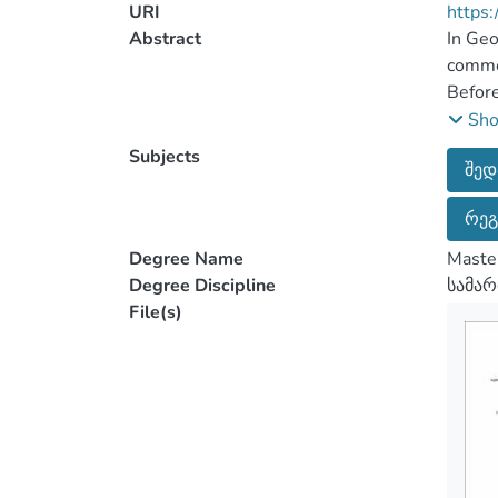
URI
https:
Abstract
In Geo
common
Before
legal 
Sh
in an 
Subjects
შედ
რეგ
In the
mentio
Degree Name
Maste
Degree Discipline
სამა
File(s)
The co
faults
it’s p
The to
proble