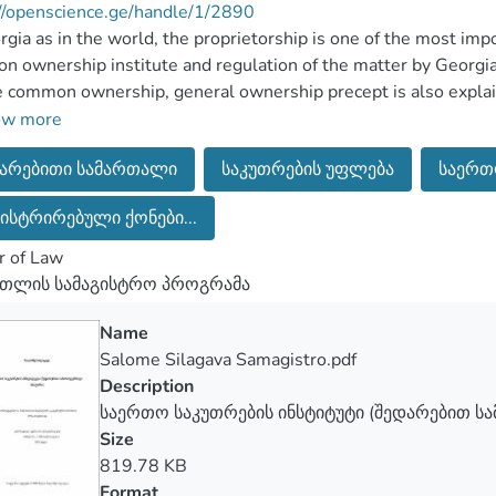
//openscience.ge/handle/1/2890
rgia as in the world, the proprietorship is one of the most imp
 ownership institute and regulation of the matter by Georgia a
 common ownership, general ownership precept is also explaine
understanding in Georgia and also other countries’ legislatio
ow more
independent government and to what extent is it protected by th
არებითი სამართალი
საკუთრების უფლება
საერთო
ისტრირებული ქონები...
 work covered steps of the common ownership is presented and
ned institute comes from, what changes did the institute go 
r of Law
რთლის სამაგისტრო პროგრამა
mparison is mainly done to the other countries of Roman law 
Name
 the institute contains and what problems does it cause betwee
Salome Silagava Samagistro.pdf
ossible to make any changes in legislation to simplify problem
Description
საერთო საკუთრების ინსტიტუტი (შედარებით ს
Size
picality of the work is conditioned by that in Georgia and o
819.78 KB
ms and disagreements between joint owners that often lead t
Format