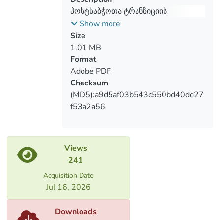
of postSoviet
პოსტსაბჭოთა ტრანზიციის
კულტურული შედეგები: სამი თაობის
Show more
nostalgia in three different cohortes is
პერსპექტივიდან დანახული
Size
triggered by the severe socio-economic
საბჭოთა ნოსტალგია
1.01 MB
background created at the transition
Format
stage, which opposes through the social
Adobe PDF
security
Checksum
component of the Soviet period and
(MD5):a9d5af03b543c550bd40dd27
nostalgic attitude towards it.
f53a2a56
Views
241
Acquisition Date
Jul 16, 2026
Downloads