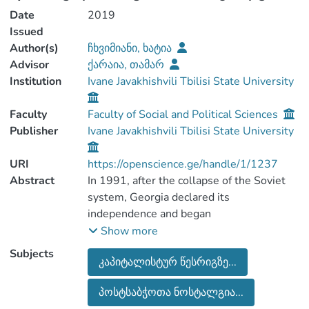
Date
2019
Issued
Author(s)
ჩხვიმიანი, ხატია
Advisor
ქარაია, თამარ
Institution
Ivane Javakhishvili Tbilisi State University
Faculty
Faculty of Social and Political Sciences
Publisher
Ivane Javakhishvili Tbilisi State University
URI
https://openscience.ge/handle/1/1237
Abstract
In 1991, after the collapse of the Soviet
system, Georgia declared its
independence and began
his journey back to democracy and a free
Show more
market economy. The post-Soviet
Subjects
კაპიტალისტურ წესრიგზე...
transition
dramatically influenced its political and
პოსტსაბჭოთა ნოსტალგია...
economic structures and the economic