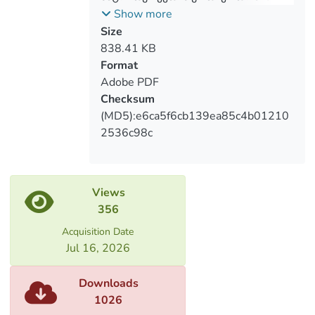
Allianse with this course. However, as a
აქტუალური ასპექტები და
Show more
member of the Black Sea Region
პრობლემები: თანამშრომლობა თუ
Size
geographically, Turkey has a special role
კონფრონტაცია?!
838.41 KB
to play in controlling the current situation
Format
in the Black Sea or in the Middle East and
Adobe PDF
to pursue Western interests there.
Checksum
(MD5):e6ca5f6cb139ea85c4b01210
2536c98c
Views
356
Acquisition Date
Jul 16, 2026
Downloads
1026