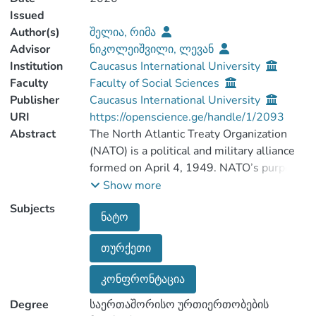
Issued
Author(s)
შელია, რიმა
Advisor
ნიკოლეიშვილი, ლევან
Institution
Caucasus International University
Faculty
Faculty of Social Sciences
Publisher
Caucasus International University
URI
https://openscience.ge/handle/1/2093
Abstract
The North Atlantic Treaty Organization
(NATO) is a political and military alliance
formed on April 4, 1949. NATO’s purpose
is to guarantee the freedom and security
Show more
of its members through political and
Subjects
ნატო
military means. Alliance strictly defends
and respects principles and values such as
თურქეთი
sovereignty of member states, democracy,
individual liberty, territorial integrity or
კონფრონტაცია
political independence, human rights, the
rule of law etc. NATO's role and its
Degree
საერთაშორისო ურთიერთობების