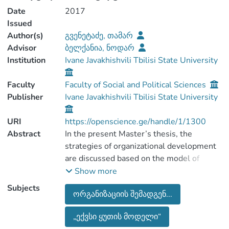
Date
2017
Issued
Author(s)
გვენეტაძე, თამარ
Advisor
ბელქანია, ნოდარ
Institution
Ivane Javakhishvili Tbilisi State University
Faculty
Faculty of Social and Political Sciences
Publisher
Ivane Javakhishvili Tbilisi State University
URI
https://openscience.ge/handle/1/1300
Abstract
In the present Master’s thesis, the
strategies of organizational development
are discussed based on the model of
Kutaisi (Georgia)-Newport (Great Britan)
Show more
International Association which has 26
Subjects
ორგანიზაციის შემადგენ...
years of experience in promoting
international collaboration between the
„ექვსი ყუთის მოდელი“
two cities.