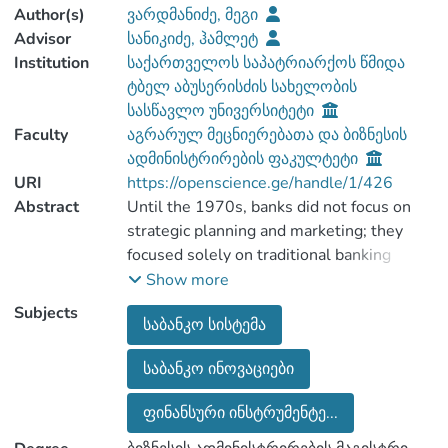
Author(s)
ვარდმანიძე, მეგი
Advisor
სანიკიძე, ჰამლეტ
Institution
საქართველოს საპატრიარქოს წმიდა
ტბელ აბუსერისძის სახელობის
სასწავლო უნივერსიტეტი
Faculty
აგრარულ მეცნიერებათა და ბიზნესის
ადმინისტრირების ფაკულტეტი
URI
https://openscience.ge/handle/1/426
Abstract
Until the 1970s, banks did not focus on
strategic planning and marketing; they
focused solely on traditional banking
methods and principles. It was only from
Show more
this period that individual banks began to
Subjects
საბანკო სისტემა
advertise their business, and by the
1980s, commercial banks had fully
საბანკო ინოვაციები
mastered all the basic forms of industrial
marketing, making bank marketing more
ფინანსური ინსტრუმენტე...
aggressive. The reason for the relevance
of these processes was the