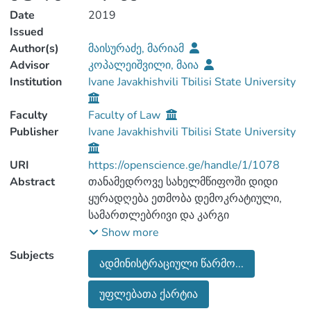
Date
2019
Issued
Author(s)
მაისურაძე, მარიამ
Advisor
კოპალეიშვილი, მაია
Institution
Ivane Javakhishvili Tbilisi State University
Faculty
Faculty of Law
Publisher
Ivane Javakhishvili Tbilisi State University
URI
https://openscience.ge/handle/1/1078
Abstract
თანამედროვე სახელმწიფოში დიდი
ყურადღება ეთმობა დემოკრატიული,
სამართლებრივი და კარგი
მმართველობის („Good Governance“)
Show more
პრინციპების შესაბამისი ინსტიტუტების,
Subjects
ადმინისტრაციული წარმო...
მათ შორის დამოუკიდებელი საჯარო
ადმინისტრაციის ჩამოყალიბებას.
უფლებათა ქარტია
ნიშანდობლივია ის გარემოება, რომ