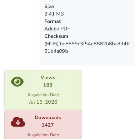
discuss the abovementioned issues and to
მექანიზმი: პრობლემები და
Size
draw conclusions and recommendations at
განვითარების პერსპექტივები
2.41 MB
the end.
Format
Advisability of the new regulations
Adobe PDF
implemented in bank management is
Checksum
discussed in this Master`s Thesis and
(MD5):be8899c3f54e8882b8ba8946
their impact on main economic indicators
81b4a09b
of the country is analyzed.
Views
183
Acquisition Date
Jul 16, 2026
Downloads
1427
Acquisition Date