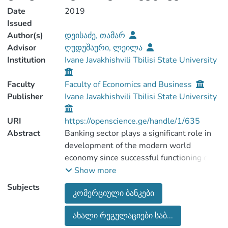
Date
2019
Issued
Author(s)
დეისაძე, თამარ
Advisor
ღუდუშაური, ლეილა
Institution
Ivane Javakhishvili Tbilisi State University
Faculty
Faculty of Economics and Business
Publisher
Ivane Javakhishvili Tbilisi State University
URI
https://openscience.ge/handle/1/635
Abstract
Banking sector plays a significant role in
development of the modern world
economy since successful functioning of
banking system creates a healthy
Show more
economic legal environment in the
Subjects
კომერციული ბანკები
country. On the other hand, the
development of the banking system and
ახალი რეგულაციები საბ...
its successful functioning depends on