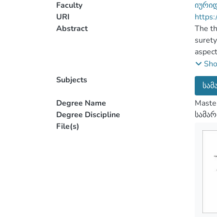
Faculty
იური
URI
https:
Abstract
The th
surety
aspect
Sh
Subjects
სამ
The su
Degree Name
Maste
Degree Discipline
სამა
The pr
File(s)
The re
conclu
the ty
detail
partic
agreem