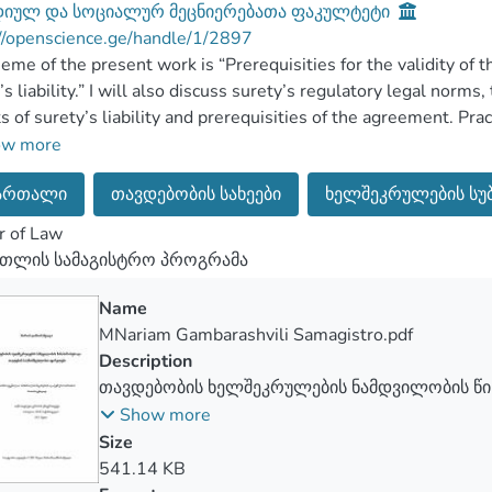
დიულ და სოციალურ მეცნიერებათა ფაკულტეტი
//openscience.ge/handle/1/2897
eme of the present work is “Prerequisities for the validity of
’s liability.” I will also discuss surety’s regulatory legal norm
s of surety’s liability and prerequisities of the agreement. Prac
ow more
ართალი
თავდებობის სახეები
ხელშეკრულების სუბი
retyship is one of the most effective ways of securing demand, t
r of Law
რთლის სამაგისტრო პროგრამა
esented theme will discuss in detail the concept of suretyship, 
Name
MNariam Gambarashvili Samagistro.pdf
search includes an introduction, ten chapters, which will discus
Description
sion and bibliography. Chapter I explains the concept of suretys
თავდებობის ხელშეკრულების ნამდვილობის წი
pes of suretyship. Chapter III deals with the preconditions for t
პასუხისმგებლობის ფარგლები
Show more
 all conditions, that make real surety agreement. Chapter IV inc
Size
ipants under the surety agreement. Chapter V discusses one of
541.14 KB
ent-the scope of the guarantor’s liability, it will also show the