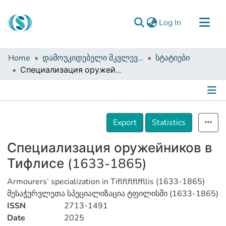
(current)
Log In
Communities & Collections
Home
დამოუკიდებელი მკვლევრები
სტატიები
Browse
Специализация оружейников в Тифлисе (1633-1865)
Documentation
About Us
Details
Contact
Export
Statistics
Специализация оружейников в
Тифлисе (1633-1865)
Armourers’ specialization in Tiflflflflffllis (1633-1865)
მესაჭურვლეთა სპეციალიზაცია ტფილისში (1633-1865)
ISSN
2713-1491
Date
2025