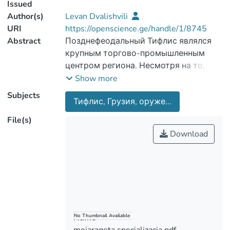
Issued
Author(s)
Levan Dvalishvili
URI
https://openscience.ge/handle/1/8745
Abstract
Позднефеодальный Тифлис являлся
крупным торгово-промышленным
центром региона. Несмотря на то, что
промышленный и торговый потенциал
Show more
города был подвержен влиянию
Subjects
Тифлис, Грузия, оруже...
обстоятельств, связанных с
периодами военного времени, в
File(s)
целом, даже в самых сложных
Download
политических условиях, Тифлис
сохранял свою роль регионального
торгово-промышленного центра,
связанного транзитными путями с
различными странами мира, и
ключевую функцию в развитии
экономики региона.
Name
No Thumbnail Available
Транзитные пути, проходящие через
meiarageta specializacia.pdf