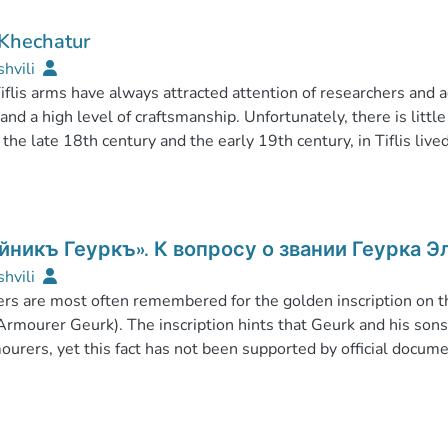
 Khechatur
shvili
iflis arms have always attracted attention of researchers and a
and a high level of craftsmanship. Unfortunately, there is lit
n the late 18th century and the early 19th century, in Tiflis li
been considered a royal armourer since the time of Georgian k
ty, little is known about the master himself. Due to the lack of
im in her famous monograph on Caucasian arms.
attempt to gather various data on Khechatur which allows to shed
йникъ Геуркъ». К вопросу о звании Геурка Э
ction history.
shvili
rs are most often remembered for the golden inscription on th
Armourer Geurk). The inscription hints that Geurk and his so
rmourers, yet this fact has not been supported by official docu
duce several previously unknown sources that make it possible t
mourer and to confirm that his sons also possessed this title aft