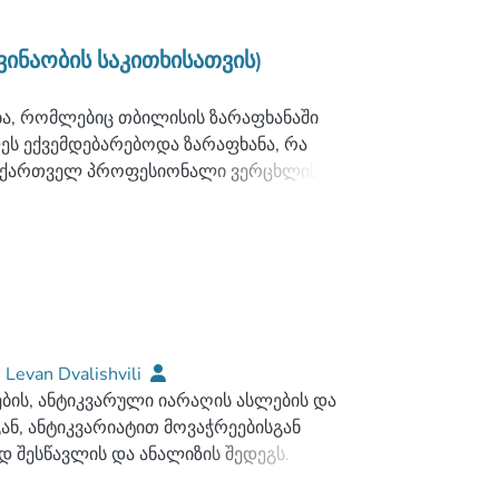
ინაობის საკითხისათვის)
ბა, რომლებიც თბილისის ზარაფხანაში
ლეს ექვემდებარებოდა ზარაფხანა, რა
ვაწე ქართველ პროფესიონალი ვერცხლის
აობის წარმომადგენელი უწყვეტად
)
Levan Dvalishvili
ბის, ანტიკვარული იარაღის ასლების და
ნ, ანტიკვარიატით მოვაჭრეებისგან
 შესწავლის და ანალიზის შედეგს.
თველოში არავის უკვლევია, არც ქართულ