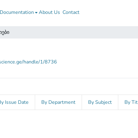
Documentation
About Us
Contact
იები
nscience.ge/handle/1/8736
By Issue Date
By Department
By Subject
By Tit