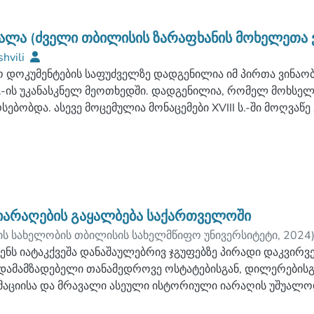
მალა (ძველი თბილისის ზარაფხანის მოხელეთა ვ
shvili
ო დოკუმენტების საფუძველზე დადგენილია იმ პირთა ვინაო
 ს.-ის უკანასკნელ მეოთხედში. დადგენილია, რომელ მოხსე
სებობდა. ასევე მოცემულია მონაცემები XVIII ს.-ში მოღ
გთა დინასტიის - ნაზარაშვილების შესახებ, რომელთა 4 თ
ფხანაში.
იარაღების გაყალბება საქართველოში
ლის სახელობის თბილისის სახელმწიფო უნივერსიტეტი
,
2024
ნს იატაკქვეშა დანაშაულებრივ ჯგუფებზე პირადი დაკვირვე
დამამზადებელი თანამედროვე ოსტატებისგან, დილერებისგა
აციისა და მრავალი ასეული ისტორიული იარაღის უშუალოდ
ების გაყალბება (მით უმეტეს ძველებური იარაღის), საქარ