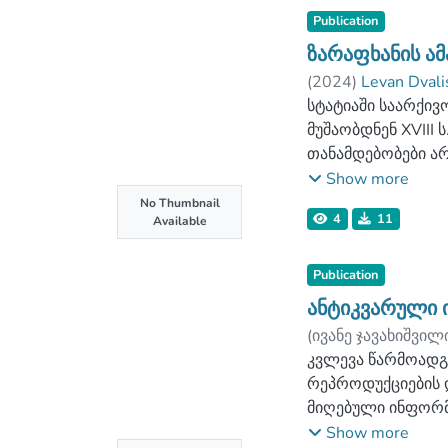
Publication
ზარაფხანის ა
(
2024
)
Levan Dvali
სტატიაში საარქივ
მუშაობდნენ XVIII
თანამდებობები არ
მდნობელ მეტალურ
Show more
საქმიანობდა ზარა
No Thumbnail
4
11
Available
Publication
ანტიკვარული 
(
ივანე ჯავახიშვი
კვლევა წარმოადგე
რეპროდუქციების 
მიღებული ინფორმ
ანტიკვარული ნივთ
Show more