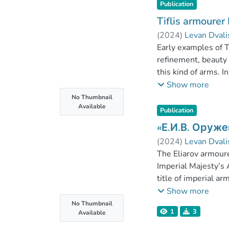
Publication
Tiflis armourer
(
2024
)
Levan Dvali
Early examples of T
refinement, beauty 
this kind of arms. I
Khechatur who had 
Show more
of exceptional quali
No Thumbnail
Available
does not mention h
Publication
This article is an 
«Е.И.В. Оруже
Georgian arms produ
(
2024
)
Levan Dvali
The Eliarov armoure
Imperial Majesty’s 
title of imperial a
article is to intro
Show more
title of imperial ar
No Thumbnail
1
3
Available