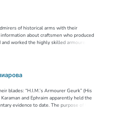
dmirers of historical arms with their
tle information about craftsmen who produced
ved and worked the highly skilled armourer
ings. Although arms crafted by Khechatur are
 relevant materials, E. G. Astvatsaturyan also
 light on another interesting page of early
лиарова
eir blades: “H.I.M.’s Armourer Geurk” (His
ns Karaman and Ephraim apparently held the
mentary evidence to date. The purpose of the
o establish the date of Geurk receiving the
er their father’s death.