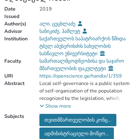
Date
2019
Issued
Author(s)
ალი, ცეცხლაძე
Advisor
სანიკიძე, ჰამლეტ
Institution
საქართველოს საპატრიარქოს წმიდა
ტბელ აბუსერისძის სახელობის
სასწავლო უნივერსიტეტი
Faculty
სამართალმცოდნეობისა და საჯარო
მმართველობის ფაკულტეტი
URI
https://openscience.ge/handle/1/359
Abstract
Local self-governance is a public system
of self-organization of the population
recognized by the legislation, which,
within its territorial entity,in its own
Show more
responsibility, independently of the
Subjects
თვითმმართველობის კონც...
central authorities, is based on democratic
formsand carries out the interests of local
ადმინისტრაციული მოწყო...
importance by taking into consideration