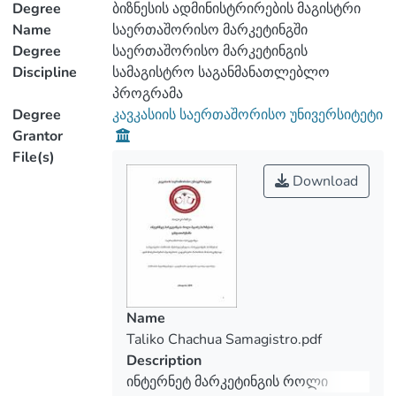
Degree
ბიზნესის ადმინისტრირების მაგისტრი
as electronic marketing, digital marketing
Name
საერთაშორისო მარკეტინგში
and online marketing.
Degree
საერთაშორისო მარკეტინგის
second chapter of work reviews different
Discipline
სამაგისტრო საგანმანათლებლო
forms of internet marketing, which
პროგრამა
provides many possibilities of its use.
Degree
კავკასიის საერთაშორისო უნივერსიტეტი
Also there is summoned examples of
Grantor
different online marketing campaign by
File(s)
well-known brands.
Download
The third part of work is about survey and
analyzing survey results. Also there is
review of obstructions to which are faced
small business.
Name
Taliko Chachua Samagistro.pdf
Description
ინტერნეტ მარკეტინგის როლი