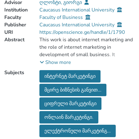
Advisor
ღლონტი, გიორგი
Institution
Caucasus International University
Faculty
Faculty of Business
Publisher
Caucasus International University
URI
https://openscience.ge/handle/1/1790
Abstract
This work is about internet marketing and
the role of internet marketing in
development of small business. It
describes tendencies and attitudes of
Show more
representators of small business. this
Subjects
ინტერნეტ მარკეტინგი
work analyzes problems and barriers
which are found during marketing
მცირე ბიზნესის განვით...
activities.
In the world of modern technology,
ციფრული მარკეტინგი
marketing also was transformed and
reformed as a alternative of a traditional
ონლაინ მარკეტინგი.
marketing in a form of internet marketing.
term “internet marketing” by itself might
ელექტრონული მარკეტინგ...
be found in a different forms, for example