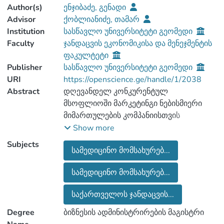
Author(s)
ენჯიბაძე, გენადი
Advisor
ქობლიანიძე, თამარ
Institution
სასწავლო უნივერსიტეტი გეომედი
Faculty
ჯანდაცვის ეკონომიკისა და მენეჯმენტის
ფაკულტეტი
Publisher
სასწავლო უნივერსიტეტი გეომედი
URI
https://openscience.ge/handle/1/2038
Abstract
დღევანდელ კონკურენტულ
მსოფლიოში მარკეტინგი ნებისმიერი
მიმართულების კომპანიისთვის
საციცოცხლოდ აუცილებელი გახდა.
Show more
შესაბამისად, სამედიცინო სფეროშიც
Subjects
სამედიცინო მომსახურებ...
მარკეტინგი ორგანიზაციის ეფექტიანი
მუშაობის მთავარი იარაღია, რომელიც
სამედიცინო მომსახურებ...
ბაზარზე სწორი გზავნილების
შემთხვევაში უზრუნველყოფს
საქართველოს ჯანდაცვის...
კმაყოფილი პაციენტების დიდ არმიას.
თუმცა ჯანდაცვას, როგორც
Degree
ბიზნესის ადმინისტრირების მაგისტრი
მომსახურების სპეციფიკურ სფეროს,