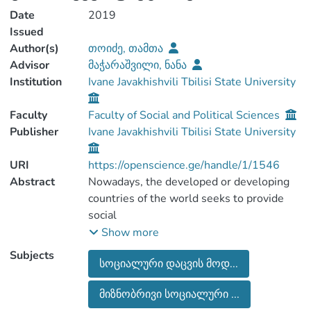
Date
2019
Issued
Author(s)
თოიძე, თამთა
Advisor
მაჭარაშვილი, ნანა
Institution
Ivane Javakhishvili Tbilisi State University
Faculty
Faculty of Social and Political Sciences
Publisher
Ivane Javakhishvili Tbilisi State University
URI
https://openscience.ge/handle/1/1546
Abstract
Nowadays, the developed or developing
countries of the world seeks to provide
social
security for which they financed various
Show more
programs or projects. Research which is
Subjects
სოციალური დაცვის მოდ...
named
“Factors determining dependence of
მიზნობრივი სოციალური ...
employable beneficiaries on targeted