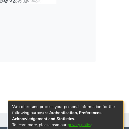
ტიკის კვლევა ინგლისური
We collect and process your personal information for the
following purposes:
Authentication, Preferences,
Acknowledgement and Statistics
.
To learn more, please read our
privacy policy
.