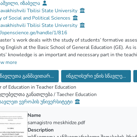
აშვილი, იზაბელა
Javakhishvili Tbilisi State University
y of Social and Political Sciences
Javakhishvili Tbilisi State University
//openscience.ge/handle/1/816
ster’s work deals with the study of students’ formative asses
ng English at the Basic School of General Education (GE). As 
ts’ knowledge is an important and necessary part in the teach
ment contributes to systematize knowledge, to depict the qual
ow more
 drawbacks and lagging behind of students and the class, to rai
წავლეთა განმავითარ...
ინგლისური ენის სწავლე...
sibility in students. Formative Assessment has a great educati
l role in improving students’ learning outcomes, has educationa
 of Education in Teacher Education
ive assessment helps to improve the degree of education. Thus,
ვლებელთა განათლება / Taecher Education
ive assessment practices at the basic school of GE.
ავლეთ ევროპის უნივერსიტეტი
m the available materials on this issue, it has become evident 
ive assessment practices in teaching English at the basic scho
Name
ted in Georgia so far. Hence, this is the novelty of the present
samagistro meskhidze.pdf
pothesis of the research: the formative assessment is not pro
Description
ng English.