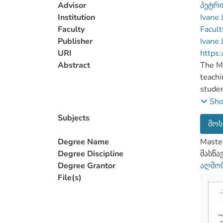
Advisor
პეტრი
Institution
Ivane 
Faculty
Facult
Publisher
Ivane 
URI
https:
Abstract
The Ma
teachi
studen
assess
Sh
reveal
Subjects
მოს
respon
crucia
Degree Name
Master
format
Degree Discipline
მასწა
format
Degree Grantor
აღმოს
As fro
File(s)
format
conduc
The hy
teachi