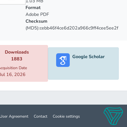
1.03 MB
Format
Adobe PDF
Checksum
(MD5):cebb46f4ce6d202a966c9ff4cee5ee2f
Downloads
Google Scholar
1883
cquisition Date
Jul 16, 2026
User Agreement
Contact
Cookie settings