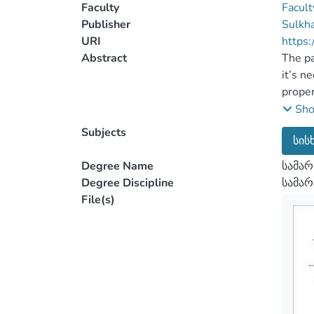
Faculty
Facult
Publisher
Sulkha
URI
https:
Abstract
The pa
it’s n
proper
Georgi
Sh
age.Th
Subjects
სის
role.T
The pa
Degree Name
სამარ
preven
Degree Discipline
სამა
an obs
File(s)