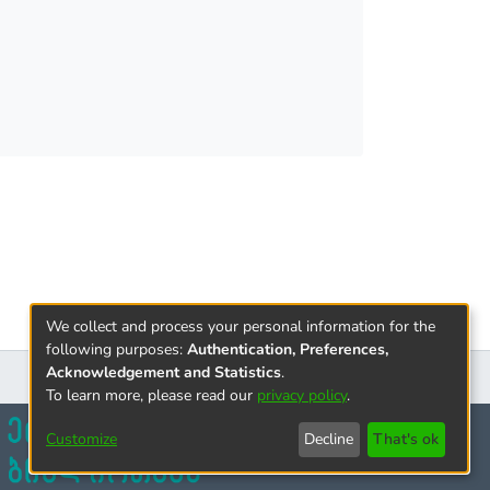
We collect and process your personal information for the
following purposes:
Authentication, Preferences,
Acknowledgement and Statistics
.
To learn more, please read our
privacy policy
.
Customize
Decline
That's ok