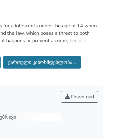
s for adolescents under the age of 14 when
ind the law, which poses a threat to both
r it happens or prevent a crime, because
committed by persons under 14 years of
the family and the state play an important
ქართული კანონმდებლობა...
enile delinquency.
on this issue, the causes of crime and
e delinquency is not a new phenomenon. It is
whole global problem.
Download
ებრივი
მართ