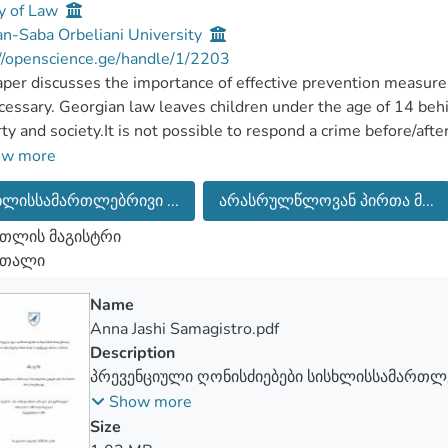
y of Law
n-Saba Orbeliani University
//openscience.ge/handle/1/2203
per discusses the importance of effective prevention measure
ecessary. Georgian law leaves children under the age of 14 beh
ty and society.It is not possible to respond a crime before/afte
an law does not provide for any kind of regulation on crimes 
ow more
e causes of juvenile delinquency are also discussed, of which 
ხლისსამართლებრივი ...
არასრულწლოვან პირთა მ...
he state should create effective regulations to help reduce juv
per also discusses the legal approaches of different countries 
თლის მაგისტრი
tion models.Before the age of criminal responsibility, juvenil
რთალი
tacle not only for Georgia, but also for the world, which is a 
Name
Anna Jashi Samagistro.pdf
Description
პრევენციული ღონისძიებები სისხლისსამართლ
პასუხისმგებლობის ასაკს მიუღწეველ პირთა მი
Show more
Size