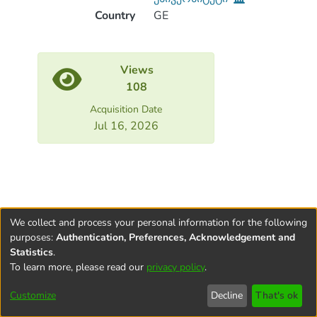
Country
GE
Views
108
Acquisition Date
Jul 16, 2026
We collect and process your personal information for the following
purposes:
Authentication, Preferences, Acknowledgement and
Statistics
.
To learn more, please read our
privacy policy
.
Terms and
Privacy
End User
Contact
Cookie
Conditions
policy
Agreement
settings
Customize
Decline
That's ok
of Use