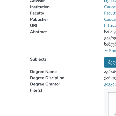
Advisor
მდინა
Institution
Caucas
Faculty
Facult
Publisher
Caucas
URI
https:
Abstract
სამაგ
გავრც
სამეუ
ექსპე
Sh
შემუშ
Subjects
მეღ
საქა
თანამ
Degree Name
აგრარ
მოპოვ
Degree Discipline
ქართუ
თავკვ
Degree Grantor
კავკა
თვისო
File(s)