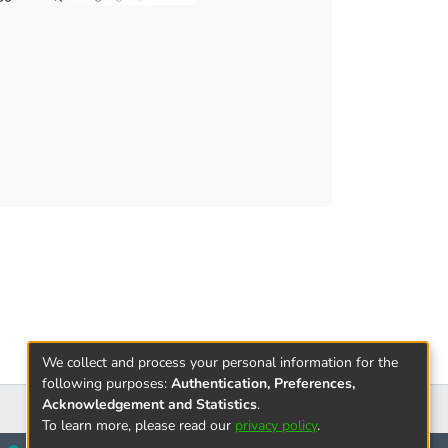
შესწავლა
We collect and process your personal information for the
following purposes:
Authentication, Preferences,
Acknowledgement and Statistics
.
To learn more, please read our
privacy policy
.