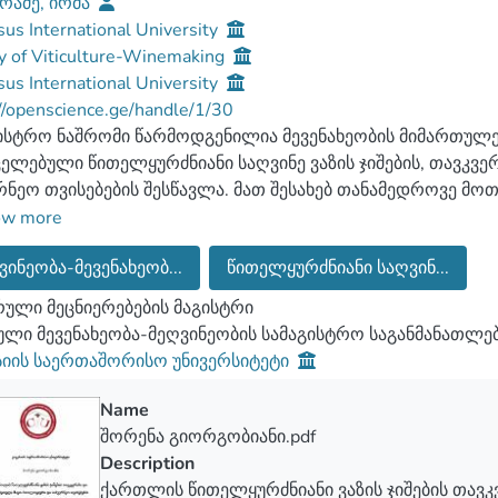
რაძე, ირმა
us International University
y of Viticulture-Winemaking
us International University
//openscience.ge/handle/1/30
ისტრო ნაშრომი წარმოდგენილია მევენახეობის მიმართულე
ელებული წითელყურძნიანი საღვინე ვაზის ჯიშების, თავკვე
რნეო თვისებების შესწავლა. მათ შესახებ თანამედროვე მ
რიმენტული მასალის მოპოვება და ვაზისა და ღვინის საერთ
ow more
ავებული დესკრიპტორების მიხედვით შეფასება.
ვინეობა-მევენახეობ...
წითელყურძნიანი საღვინ...
რთველოში მოძველებულია ამპელოგრაფიული სახელმძღვა
ედროვე კლასიფიკატორებით გამოკვლეული ჯიშების რაოდე
ული მეცნიერებების მაგისტრი
ებული ექსპერიმენტალური მასალები ხელს შეუწყობს ქართლ
ლი მევენახეობა-მეღვინეობის სამაგისტრო საგანმანათლ
ერისა და ასურეთული შავის, თანამედროვე რესურსებით კვლ
სიის საერთაშორისო უნივერსიტეტი
ბრივი, ამპელოგრაფიული თუ სამეურნეო ნიშნებით.
Name
შორენა გიორგობიანი.pdf
Description
ქართლის წითელყურძნიანი ვაზის ჯიშების თავ