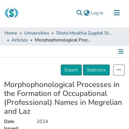
(current)
Log In
Communities & Collections
Home
Universities
Shota Meskhia Zugdidi State University
Browse
Articles
Morphophonological Processes in the Formation of Occupational (Professional) Names in Megrelian and Laz
Documentation
About Us
Details
Contact
Export
Statistics
Morphophonological Processes in
the Formation of Occupational
(Professional) Names in Megrelian
and Laz
Date
2024
Issued