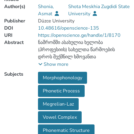
Author(s)
Shonia,
Shota Meskhia Zugdidi State
Asmat
University
Publisher
Düzce University
DOI
10.48616/openscience-135
URI
https://openscience.ge/handle/1/8170
Abstract
ნაშრომში ასახულია ხელობა
(პროფესიის) სახელთა წარმოების
დროს შექმნილ ხმოვანთა
კომპლექსებში მომხდარი ცვლილებები.
Show more
მასალაზე დაკვირვება გვიჩვენებს, რომ
Subjects
Morphophonology
მორფემულ საზღვარზე ხმოვანთა
კომპლექსის ცვლილება წარიმართება
Phonetic Process
ამ კომპლექსის დაშლისკენ, რაც
ხორციელდება სხავდასხვა გზით. ეს
Megrelian-Laz
ტენდენცია აიხსნება ფონემატური
სტრუქტურის დაწოლის შედეგად.
Vowel Complex
Phonematic Structure