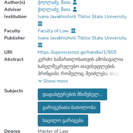
Author(s)
ჭიღლაძე, მაია
Advisor
ჭიღლაძე, მაია
Institution
Ivane Javakhishvili Tbilisi State University
Faculty
Faculty of Law
Publisher
Ivane Javakhishvili Tbilisi State University
URI
https://openscience.ge/handle/1/905
Abstract
კერძო სამართლისათვის ამოსავალია
სახელშეკრულებო თავისუფლების
პრინციპი, რომელიც, შეიძლება, თავისი
მნიშვნელობით რწმენის,
Show more
თავისუფალი გამოხატვისა და შრომის
Subjects
დადასტურების მნიშვნელ...
უფლებას შევადაროთ,
ამიტომ მისი
გარიგებათა ბათილობა
უზრუნველყოფა თანამდეროვე
სახელმწიფოს კოსნტიტუციურ
საცილო გარიგება
მოვალეობას
განეკუთვნება.
Degree
Master of Law