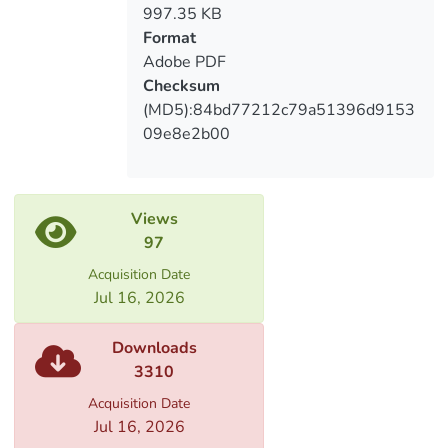
due to achieved results
997.35 KB
Format
Adobe PDF
Checksum
(MD5):84bd77212c79a51396d9153
09e8e2b00
Views
97
Acquisition Date
Jul 16, 2026
Downloads
3310
Acquisition Date
Jul 16, 2026