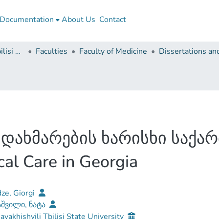
Documentation
About Us
Contact
Ivane Javakhishvili Tbilisi State University
Faculties
Faculty of Medicine
ახმარების ხარისხი საქა
cal Care in Georgia
dze, Giorgi
აშვილი, ნატა
Javakhishvili Tbilisi State University