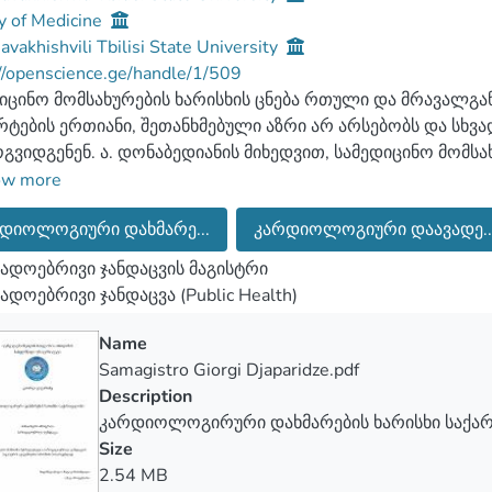
y of Medicine
Javakhishvili Tbilisi State University
//openscience.ge/handle/1/509
იცინო მომსახურების ხარისხის ცნება რთული და მრავალგან
რტების ერთიანი, შეთანხმებული აზრი არ არსებობს და სხვ
გვიდგენენ. ა. დონაბედიანის მიხედვით, სამედიცინო მომსა
ედროვე სამედიცინო მეცნიერების და ჯანდაცვის პრაქტიკის
ow more
ლებელი სარგებლის მიღების პრინციპის საფუძველზე, მკურ
დიოლოგიური დახმარე...
კარდიოლოგიური დაავადე..
ვად რომ ვთქვათ, სამედიცინო მომსახურების ხარისხი ეს ა
ნტის მოთხოვნებს.
ადოებრივი ჯანდაცვის მაგისტრი
ცვის მსოფლიო ორგანიზაციის მიერ მიღებულ იქნა სამედიცი
ადოებრივი ჯანდაცვა (Public Health)
რტება: იგი წარმოადგენს ექიმსა და პაციენტს შორის ურთი
იცინო პერსონალის კვალიფიკაციას, ანუ უნარს შეამციროს
Name
ოგიური პროცესის წარმოქმნის რისკი, მედიცინის რესურსე
Samagistro Giorgi Djaparidze.pdf
მასთან ურთიერთქმედებით პაციენტის კმაყოფილების უზრუ
Description
კარდიოლოგირური დახმარების ხარისხი საქ
Size
2.54 MB