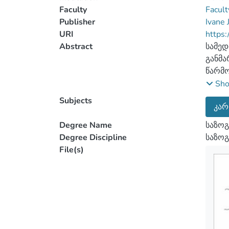
Faculty
Facult
Publisher
Ivane 
URI
https:
Abstract
სამედ
განმა
წარმო
თანამ
Sh
შესაძ
Subjects
კარ
მარტი
პაციე
Degree Name
საზოგ
ჯანდა
Degree Discipline
საზოგ
განმა
File(s)
სამედ
პათოლ
სისტე