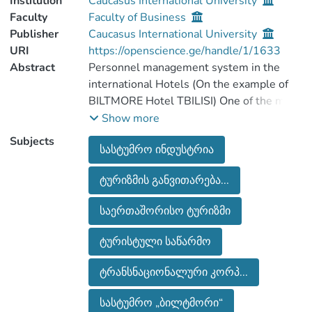
Institution
Caucasus International University
Faculty
Faculty of Business
Publisher
Caucasus International University
URI
https://openscience.ge/handle/1/1633
Abstract
Personnel management system in the
international Hotels (On the example of
BILTMORE Hotel TBILISI) One of the most
important factors in increasing
Show more
competitiveness of companies in modern
Subjects
სასტუმრო ინდუსტრია
times is the highly qualified staff.
Depending on the above mentioned,
ტურიზმის განვითარება...
special importance is given to the
management of the personnel effective
საერთაშორისო ტურიზმი
management. Presented master's work
deals with the personnel management
ტურისტული საწარმო
system in the international company. The
work is done on the example BILTMORE
ტრანსნაციონალური კორპ...
HOTEL TBILISI.
სასტუმრო „ბილტმორი“