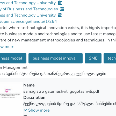
ess and Technology University
y of Business and Technologies
ess and Technology University
//openscience.ge/handle/1/264
orld, where technological innovation exists, it is highly impor
te business models and technologies and to use latest manag
are of new management methodologies and techniques. In this 
ative research and try to understand, what are the challenges 
ow more
 and what kind of problems do they face while implementing in
iness model
business model innova...
SME
tech
reneurs, we will see what tools are required to implement m
efine the detailed procedures that small and medium entrepren
n Management
logies and innovations.
სის ადმინისტრირება და თანამედროვე ტექნოლოგიები
Name
samagistro galumashvili gogolashvili.pdf
Description
ტექნოლოგიების მცირე და საშუალო ბიზნესში ი
გამოწვევები და ეფექტიანობის შეფასება
Show more