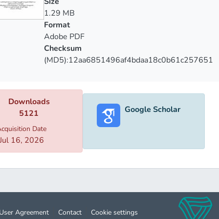
Size
1.29 MB
Format
Adobe PDF
Checksum
(MD5):12aa6851496af4bdaa18c0b61c257651
Downloads
Google Scholar
5121
cquisition Date
Jul 16, 2026
User Agreement
Contact
Cookie settings