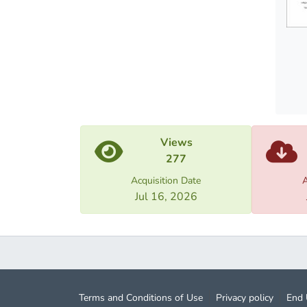
Views
277
Acquisition Date
A
Jul 16, 2026
Terms and Conditions of Use
Privacy policy
End 