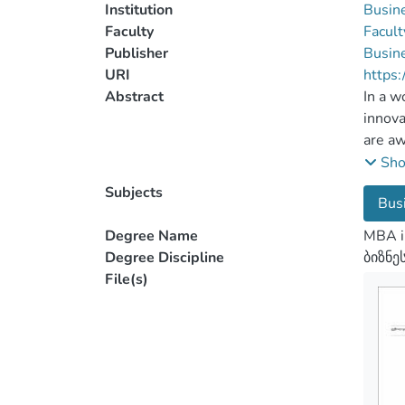
Institution
Busin
Faculty
Facult
Publisher
Busin
URI
https:
Abstract
In a w
innova
are aw
qualit
Sh
regard
Subjects
Bus
entrep
will d
Degree Name
MBA i
techno
Degree Discipline
ბიზნე
File(s)