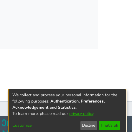
We collect and process your personal information for the
following purposes:
Authentication, Preferences,
Acknowledgement and Statistics
.
To learn more, please read our
privacy policy
.
Customize
Decline
That's ok