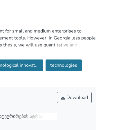
tant for small and medium enterprises to
ement tools. However, in Georgia less people
thesis, we will use quantitative and
and opportunities for Georgian SME’s in this
novative technologies. After consulting with
nological innovat...
technologies
odern methodologies in companies, also we
eurs undergo in the process of introduction of
Download
ნტეგრირების სტრატეგია -