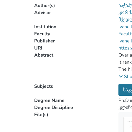
Author(s)
ხაჭაპ
Advisor
კორძა
მჭედლ
Institution
Ivane 
Faculty
Facult
Publisher
Ivane 
URI
https:
Abstract
Ovaria
It ran
The hi
course
Sh
IV) of
Subjects
საკ
observ
Today,
Degree Name
Ph.D i
the be
Degree Discipline
კლინი
Establ
File(s)
simult
treat