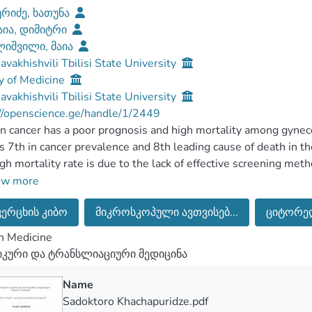
ურიძე, ხათუნა
ია, დიმიტრი
იშვილი, მაია
Javakhishvili Tbilisi State University
y of Medicine
Javakhishvili Tbilisi State University
//openscience.ge/handle/1/2449
n cancer has a poor prognosis and high mortality among gynec
ks 7th in cancer prevalence and 8th leading cause of death in th
gh mortality rate is due to the lack of effective screening met
 of the disease. About 70-80% of ovarian cancers are diagnosed
ow more
 the disease, and the relapse rate is 75%, while the five-year d
ვერცხის კიბო
მიკროსკოპული ავთვისებ...
ციტორედ
ed in only 35%. patients.
 the complete cytoreduction of the tumor - debulking surgery -
n Medicine
st choice in the treatment of ovarian cancer(mainly stage III-IV)
კური და ტრანსლიაციური მედიცინა
ishing genetic risk factors for ovarian cancer and the molecula
aneously with surgical treatment plays an important role in si
Name
ment outcomes and prognosis.
Sadoktoro Khachapuridze.pdf