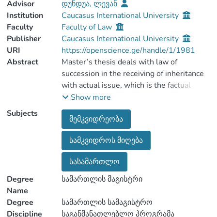
Advisor
დუნდუა, ლევან
Institution
Caucasus International University
Faculty
Faculty of Law
Publisher
Caucasus International University
URI
https://openscience.ge/handle/1/1981
Abstract
Master’s thesis deals with law of
succession in the receiving of inheritance
with actual issue, which is the factual
acquairing of inheritance. The work clearly
Show more
discusses all the difficulties and problems
Subjects
მემკვიდრეობა
faced by the heir, in case six month notary
bureau established by the legislation from
სამკვიდროს მიღება
the opening of the state is declared as
declaration on receipt of inheritance. The
სასამართლო
work presents ways to solve the
problems that will help heirs avoid side
Degree
სამართლის მაგისტრი
effects. In addition the legal norms related
Name
to the factual acuairing of inheritance, the
Degree
სამართლის სამაგისტრო
visions and opinions of the scientist-
Discipline
საგანმანათლებლო პროგრამა