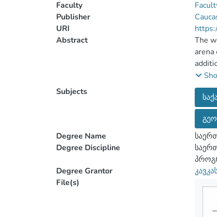
Faculty
Facult
Publisher
Caucas
URI
https:
Abstract
The wo
arena 
additi
region
Sh
bipola
Subjects
საქ
vulner
region
გეო
coexis
Degree Name
საერ
Degree Discipline
საერ
პროგ
Degree Grantor
კავკა
File(s)