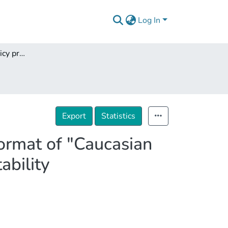
Log In
Georgia's foreign policy priorities and tasks in the format of "Caucasian Policy"- Peace Initiatives and Reality of Regional Stability
Export
Statistics
 format of "Caucasian
ability