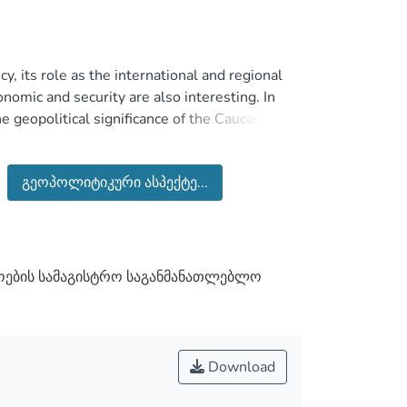
y, its role as the international and regional
onomic and security are also interesting. In
he geopolitical significance of the Caucasus
s, gradually coincides. Since 1991, when the
he Caucasus have contributed to the
გეოპოლიტიკური ასპექტე...
een raised about the need for stability in the
tives that will contribute to the peaceful,
ების სამაგისტრო საგანმანათლებლო
Download