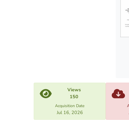
standa
Views
150
Acquisition Date
A
Jul 16, 2026