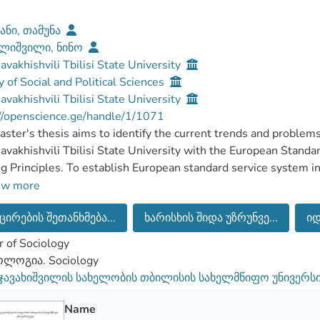
ანი, თამუნა
ლიშვილი, ნინო
Javakhishvili Tbilisi State University
y of Social and Political Sciences
Javakhishvili Tbilisi State University
//openscience.ge/handle/1/1071
ster's thesis aims to identify the current trends and problems 
Javakhishvili Tbilisi State University with the European Standa
g Principles. To establish European standard service system in
icant challenge for the modern Georgian educational institution
ow more
of higher education system with European one the relevant ser
ცირების შეთანხმება...
ხარისხის შიდა უზრუნვე...
იდ
ular importance to establish relevant culture of service to Eur
utions. In the process of establishing a service culture relevant
 of Sociology
tly identify the main trends and problems that are currently in t
ლოგია. Sociology
ployees of administration of Ivane Javakhishvili Tbilisi State 
 ჯავახიშვილის სახელობის თბილისის სახელმწიფო უნივერს
ch. Because the administration of university is the structural un
entation of processed envisaged under the internal security o
Name