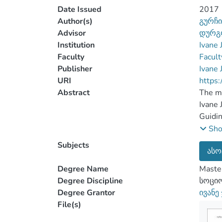
Date Issued
2017
Author(s)
გურჩი
Advisor
დურგ
Institution
Ivane 
Faculty
Facult
Publisher
Ivane 
URI
https:
Abstract
The ma
Ivane 
Guidin
signif
Sh
model 
Subjects
ასო
partic
instit
Degree Name
Master
correc
Degree Discipline
სოციო
The em
Degree Grantor
ივანე
resear
File(s)
implem