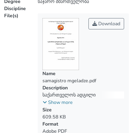
Degree
საჯარო მმართველობა
relationship and international law. The
Discipline
main part of international relationship is
File(s)
international law. The main part of
Download
international relationship, international
rule, is working to avoid violence, protect
little countries, as Georgia is and preserve
Positions of Georgia and World in this
international relationships is depend on
Name
such a huge international organizations,
samagistro mgeladze.pdf
such are: United Nations Organization,
Description
European Union, North Atlantic Treaty
საქართველოს ადგილი
Organization. Our country Georgia, is
საერთაშორისო ურთიერთობებში
Show more
always trying to find a way to carrying out
Size
obligations of international relationships
609.58 KB
and enlist in European Union.
Format
Adobe PDF