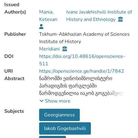
Issued
Author(s)
Mania,
Ivane Javakhishvili Institute of
Ketevan
History and Ethnology
Publisher
Tskhum-Abkhazian Academy of Sciences
Institute of History
Meridiani
DOI
https://doi.org/10.48616/openscience-
511
URI
https://openscience.ge/handle/1/7842
Abstract
ნაშრომში ეთნოსიმბოლისტური
პარადიგმის ფარგლებში
წარმოდგენილია იაკობ გოგებაშვილის
პუბლიცისტური წერილების
Show more
რეპრეზენტაცია. ნაჩვენებია თუ როგორ
Subjects
Georgianness
აქცია ი. გოგებაშვილმა ბეჭდური მედია
იდეოლოგიური ბრძოლის იარაღად
Iakob Gogebashvili
ეროვნული სულისკვეთების
მკითხველთა ერთობის შექმნის მიზნით