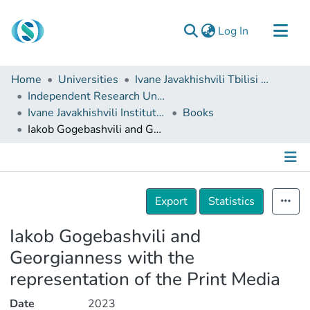
(current)
Log In
Communities & Collections
Home
Universities
Ivane Javakhishvili Tbilisi State University
Browse
Independent Research Units
Ivane Javakhishvili Institute of History and Ethnology
Books
Documentation
Iakob Gogebashvili and Georgianness with the representation of the Print Media
About Us
Contact
Details
Export
Statistics
Iakob Gogebashvili and
Georgianness with the
representation of the Print Media
Date
2023