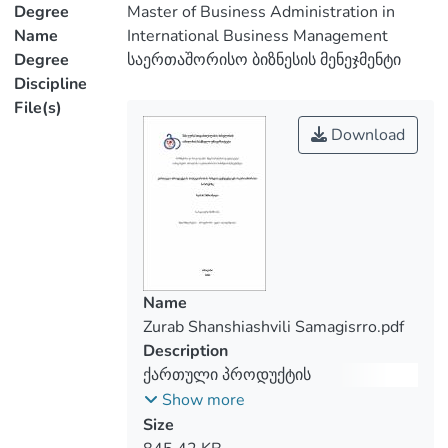
უკვე არსებულ საექსპორტო ბაზრებზე
Degree
Master of Business Administration in
უკეთესი პირობების მოპოვებას; მესამე
Name
International Business Management
საკითხია ახალი საექსპორტო
Degree
საერთაშორისო ბიზნესის მენეჯმენტი
პროდუქტები და მომსახურეობა,
Discipline
როგორც ექსპორტის ზრდის
File(s)
წინაპირობა.
Download
ნაშრომში გაანალიზებულია
საქართველოს საგარეო ვაჭრობის
გეოგრაფიული მიმართუ-ლებები.
გამოკვეთილია საექსპორტო და
საიმპორტო ურთიერთობების ძირითადი
ტენდენციები და საგარეო ვაჭრობის
სასაქონლო სტრუქტურა. მოცემულია
Name
საგარეო ვაჭრობის სტატისტიკური
Zurab Shanshiashvili Samagisrro.pdf
მახასიათებლების დინამიკა და
Description
გამოკვეთილია მოსალოდნელი
ქართული პროდუქტის
პერსპექტივები ევროკავშირის და სხვ
პოპულარობის ზრდის ტენდენციები
Show more
ქვეყნების მიხედვით, გაკეთებულია
საერთაშორისო ბაზრებზე
Size
შესაბამისი დასკვნები