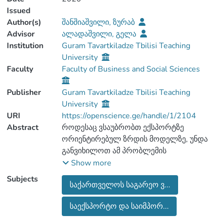
Issued
Author(s)
შანშიაშვილი, ზურაბ
Advisor
ალადაშვილი, გელა
Institution
Guram Tavartkiladze Tbilisi Teaching
University
Faculty
Faculty of Business and Social Sciences
Publisher
Guram Tavartkiladze Tbilisi Teaching
University
URI
https://openscience.ge/handle/1/2104
Abstract
როდესაც ვსაუბრობთ ექსპორტზე
ორიენტირებულ ზრდის მოდელზე, უნდა
განვიხილოთ ამ პრობლემის
რამოდენიმე ასპექტი. პირველი ასპექტია
Show more
არსებული საექსპორტო პროდუქტები და
Subjects
საქართველოს საგარეო ვ...
მათი გაყიდვის ინტენსიურობა; მეორე
ასპექტია ექსპორტის გეოგრაფიის
საექსპორტო და საიმპორ...
გაფართოება, რაც თავისთავად მოიცავს