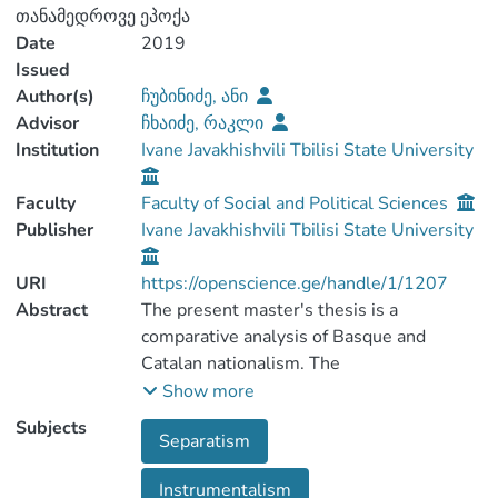
თანამედროვე ეპოქა
Date
2019
Issued
Author(s)
ჩუბინიძე, ანი
Advisor
ჩხაიძე, რაკლი
Institution
Ivane Javakhishvili Tbilisi State University
Faculty
Faculty of Social and Political Sciences
Publisher
Ivane Javakhishvili Tbilisi State University
URI
https://openscience.ge/handle/1/1207
Abstract
The present master's thesis is a
comparative analysis of Basque and
Catalan nationalism. The
purpose of the work is to determine the
Show more
causes of Basque and Catalan secessionist
Subjects
Separatism
nationalism in
the context of institutionalism (Paul
Instrumentalism
Brass), "international" theory of the inter-