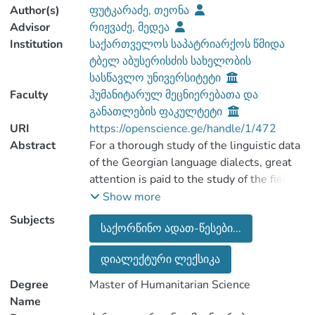
Author(s)
ფუტკარაძე, თეონა
Advisor
რიჟვაძე, მედეა
Institution
საქართველოს საპატრიარქოს წმიდა
ტბელ აბუსერისძის სახელობის
სასწავლო უნივერსიტეტი
Faculty
ჰუმანიტარულ მეცნიერებათა და
განათლების ფაკულტეტი
URI
https://openscience.ge/handle/1/472
Abstract
For a thorough study of the linguistic data
of the Georgian language dialects, great
attention is paid to the study of the field
vocabulary of individual dialects. The
Show more
vocabulary study method has some
Subjects
საქორწინო ადათ-წესები...
advantages: The consistent description of
a particular field of life will be revealed
დიალექტური ლექსიკა
more accurately and the meaning of the
vocabulary and lexical unit is more
Degree
Master of Humanitarian Science
understandable. This type of description is
Name
again interesting in an ethnographical