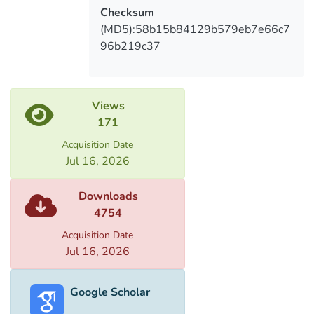
Checksum
(MD5):58b15b84129b579eb7e66c7
The topic is widely discussed and should
96b219c37
be done as soon as possible, since many
lexical items connected to the tradition
Views
The thesis covers: content, abstract
171
(Georgian and English versions)
Acquisition Date
introduction, one chapters, five
Jul 16, 2026
paragraphs, conclusions and bibliography.
Downloads
4754
Acquisition Date
Jul 16, 2026
Google Scholar