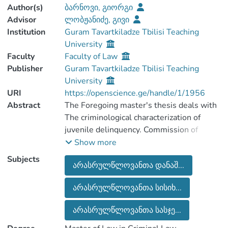
Author(s)
ბარნოვი, გიორგი
Advisor
ლობჟანიძე, გივი
Institution
Guram Tavartkiladze Tbilisi Teaching
University
Faculty
Faculty of Law
Publisher
Guram Tavartkiladze Tbilisi Teaching
University
URI
https://openscience.ge/handle/1/1956
Abstract
The Foregoing master's thesis deals with
The criminological characterization of
juvenile delinquency. Commission of
offence by juvenile is quite topical and
Show more
problematical issue. Accordingly, the aim
Subjects
არასრულწლოვანთა დანაშ...
of the thesis is to review the peculiarities
of juvenile delinquency, Legislative
არასრულწლოვანთა სისიხ...
regulation of juvenile criminal liability,
Practice and Statistics, Which exists in
არასრულწლოვანთა სასჯე...
Georgian legislation about juvenile
delinquency.