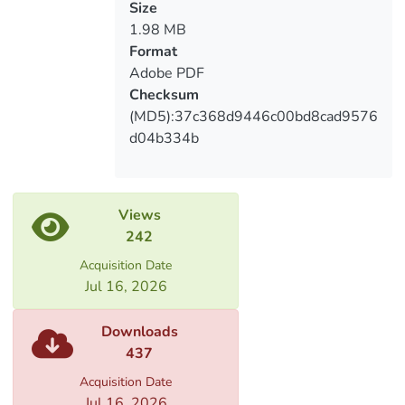
Size
1.98 MB
Format
Adobe PDF
Checksum
(MD5):37c368d9446c00bd8cad9576
d04b334b
Views
242
Acquisition Date
Jul 16, 2026
Downloads
437
Acquisition Date
Jul 16, 2026