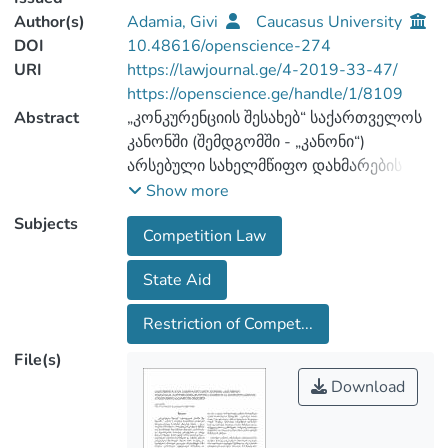
Author(s)
Adamia, Givi
Caucasus University
DOI
10.48616/openscience-274
URI
https://lawjournal.ge/4-2019-33-47/
https://openscience.ge/handle/1/8109
Abstract
„კონკურენციის შესახებ“ საქართველოს
კანონში (შემდგომში - „კანონი“)
არსებული სახელმწიფო დახმარების
მარეგულირებელი ნორმების უმთავრეს
Show more
მიზანს - ისევე, როგორც იმ ნორმებისა,
Subjects
Competition Law
რომლებიც კონკურენციის შემზღუდავ
შეთანხმებებს, შეთანხმებულ ქმედებებს,
State Aid
დომინირებული მდგომარეობის
ბოროტად გამოყენებასა და
Restriction of Compet...
კონცენტრაციას შეეხება, წარმოადგენს
ბაზრის ლიბერალიზაცია, თავისუფალი
File(s)
ვაჭრობის ხელშეწყობა და ბაზარზე
Download
ჯანსაღი კონკურენციის შენარჩუნება.
მაგრამ, მაშინ, როდესაც კონკურენციის