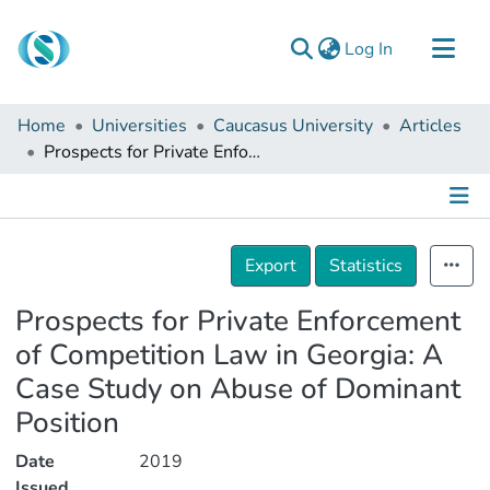
(current)
Log In
Communities & Collections
Home
Universities
Caucasus University
Articles
Browse
Prospects for Private Enforcement of Competition Law in Georgia: A Case Study on Abuse of Dominant Position
Documentation
About Us
Details
Contact
Export
Statistics
Prospects for Private Enforcement
of Competition Law in Georgia: A
Case Study on Abuse of Dominant
Position
Date
2019
Issued