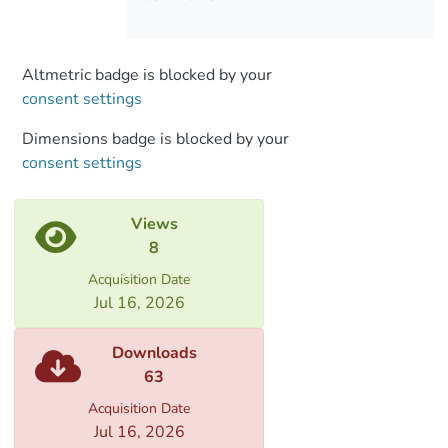
სახელმწიფოს მიერ ხელოვნურად
შექმნილი მსგავსი უპირატესობა კი,
საბოლოო ჯამში, უარყოფით გავლენას
Altmetric badge is blocked by your
ახდენს ჯანსაღ კონკურენტულ
consent settings
გარემოზე. სწორედ ამიტომ, კრძალავს
კონკურენციის სამართალი (გარდა
Dimensions badge is blocked by your
გამონაკლისი შემთხვევებისა)
consent settings
ეკონომიკური აგენტების სასარგებლოდ
სახელმწიფო დახმარების გაცემას.
Views
შიდა ბაზრის პრინციპის არსებითი
8
მნიშვნელობის გამო, სახელმწიფო
დახმარების სამართლის როლი
Acquisition Date
განსაკუთრებით დიდია ევროპული
Jul 16, 2026
კავშირის მართლწესრიგში. ევროპული
სახელმწიფო დახმარების სამართალი
Downloads
უკვე ნახევარ საუკუნეზე მეტია არსებობს1
63
და, შესაბამისად, მოულოდნელი არაა ის
Acquisition Date
ფაქტი, რომ ევროპული კავშირის
Jul 16, 2026
მართლმსაჯულების სასამართლოსა