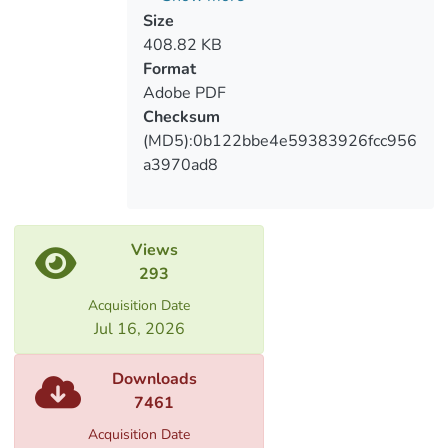
გზაგასაყარზე დააყენა. სამართლიანობა
ქონებრივი ზიანისათვის
Size
და სამართალი ყოველთვის
408.82 KB
სინონიმებად არ გვევლინება, უფრო
Format
მეტიც, სამართალი წესრიგის
Adobe PDF
დამყარების
Checksum
მიზნით ხშირად უსამართლობასაც კი
(MD5):0b122bbe4e59383926fcc956
აკანონებს.
a3970ad8
Views
293
Acquisition Date
Jul 16, 2026
Downloads
7461
Acquisition Date