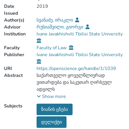
Date
2019
Issued
Author(s)
სვანაძე, ირაკლი
Advisor
რუსიაშვილი, გიორგი
Institution
Ivane Javakhishvili Tbilisi State University
Faculty
Faculty of Law
Publisher
Ivane Javakhishvili Tbilisi State University
URI
https://openscience.ge/handle/1/1039
Abstract
საქართველო ყოველწლიურად
ვითარდება და საკუთარ ღირსეულ
ადგილს
იმკვიდრებს ევროპული სამართლისა და
Show more
ეკონომიკის ოჯახში, რაზეც
Subjects
ზიანის ცნება
ცალსახად მეტყველებს 2014 წლის 27
ივნისს ევროკავშირთან გაფორმებული
დელიქტი
საერთაშორისო ხელშეკრულება.