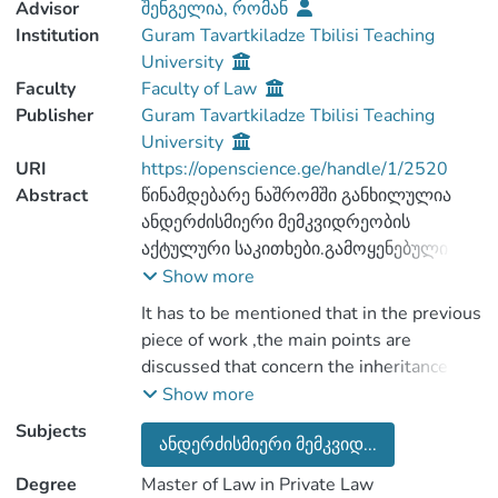
Advisor
შენგელია, რომან
Institution
Guram Tavartkiladze Tbilisi Teaching
University
Faculty
Faculty of Law
Publisher
Guram Tavartkiladze Tbilisi Teaching
University
URI
https://openscience.ge/handle/1/2520
Abstract
წინამდებარე ნაშრომში განხილულია
ანდერძისმიერი მემკვიდრეობის
აქტულური საკითხები.გამოყენებული
მაქვს თეორიული
Show more
მასალა,ინფორმაციულ ბაზას შეადგენს
It has to be mentioned that in the previous
ქართველ და უცხოელ ავტორთა
piece of work ,the main points are
ნაშრომები.ნაშრომი მოიცავს
discussed that concern the inheritance
ანოტაციას,შინაარს,შესავალს,ოთხ
will. I have used some important
Show more
თავს,ქვეთავებს,დასსკვანას და
theoretical material. The Informational
Subjects
გამოყენებულ ლიტერატურას.
ანდერძისმიერი მემკვიდ...
basis consists of the abstract, the
შესავალ ნაწილში ვეხები თემის
introduction ,four sub- chapters and the
Degree
Master of Law in Private Law
აქტუალობას.პირველ თავში