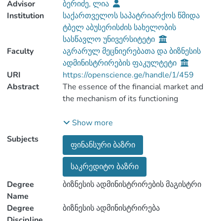
Advisor
ბერიძე, ლია
Institution
საქართველოს საპატრიარქოს წმიდა
ტბელ აბუსერისძის სახელობის
სასწავლო უნივერსიტეტი
Faculty
აგრარულ მეცნიერებათა და ბიზნესის
ადმინისტრირების ფაკულტეტი
URI
https://openscience.ge/handle/1/459
Abstract
The essence of the financial market and
The financial market is a very complex
Show more
system in which the money and other
Subjects
ფინანსური ბაზრი
financial assets of the enterprise and its
other participants will be circulate
საკრედიტო ბაზრი
independently without the connection of
real goods circulation. The mentioned
Degree
ბიზნესის ადმინისტრირების მაგისტრი
market operates through the multifarious
Name
financial instruments, serves specific
Degree
ბიზნესის ადმინისტრირება
financial institutions, possesses a rather
Discipline