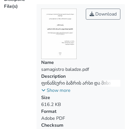
File(s)
Download
The enterprise's financial activities are
continuously connected with the activity of
the financial market, their type and
segment development. The financial
market itself is a market where the buy-
sell object is a diverse financial institution
Name
samagistro baladze.pdf
The segmentation of the financial market
Description
is a deliberate division of the individual
ფინანსური ბაზრის არსი და მისი
segments of species, which differ from the
ფუნქციონირების მექანიზმი
Show more
peculiarity of the circulation of financial
Size
instruments from it. For example, credit
616.2 KB
short-term credit instruments market;
Format
Long-term credit instruments market;
Adobe PDF
Interbank credit markets, etc. Stock
Checksum