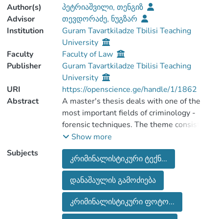
Author(s)
პეტრიაშვილი, თენგიზ
Advisor
თევდორაძე, ნუგზარ
Institution
Guram Tavartkiladze Tbilisi Teaching
University
Faculty
Faculty of Law
Publisher
Guram Tavartkiladze Tbilisi Teaching
University
URI
https://openscience.ge/handle/1/1862
Abstract
A master's thesis deals with one of the
most important fields of criminology -
forensic techniques. The theme consists
of an introduction, eight chapters, fourteen
Show more
chapters, and a conclusion, together with a
Subjects
კრიმინალისტიკური ტექნ...
list of used literature.
In the first chapter, I discuss the literature
დანაშაულის გამოძიება
that I used while I was working on the
subject. The first subchapter of Chapter 2
კრიმინალისტიკური ფოტო...
deals with a brief historical overview of
the development of criminology.