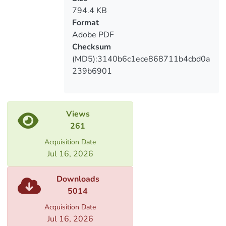
results of the master thesis research.
794.4 KB
In conclusion I have summarized the
Format
issues I have discussed in the topic.
Adobe PDF
Checksum
(MD5):3140b6c1ece868711b4cbd0a
239b6901
Views
261
Acquisition Date
Jul 16, 2026
Downloads
5014
Acquisition Date
Jul 16, 2026