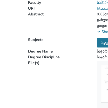
Faculty
სამა
URI
https:
Abstract
XX სა
განვი
დიდი 
ეკონო
Sh
Subjects
ადგ
ზეცე
Degree Name
საჯარ
მოქნი
Degree Discipline
საჯა
ნაკლე
File(s)
ცენტრ
ამ პრ
რომე
სახელ
ნაშრო
განსა