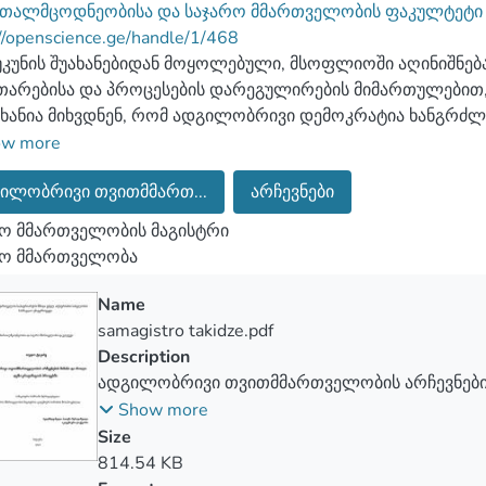
რთალმცოდნეობისა და საჯარო მმართველობის ფაკულტეტ
//openscience.ge/handle/1/468
უკუნის შუახანებიდან მოყოლებული, მსოფლიოში აღინიშნებ
თარებისა და პროცესების დარეგულირების მიმართულებით
ხანია მიხვდნენ, რომ ადგილობრივი დემოკრატია ხანგრძ
მიკური სტაბილურობის წყაროა, ხოლო ადგილობრივი თვი
ow more
ილობრივი თვითმმართ...
არჩევნები
ნტრალური ხელისუფლებისაგან განსხვავებით, ადგილობრი
ო მმართველობის მაგისტრი
ლნი და უფრო განახლებადნი არიან, უკეთ იცნობენ ადგილო
რო მმართველობა
ბი დანახარჯებითა და მეტი ეფექტურობით ახორციელებენ. 
ალურ ხელისუფლებას აღარ სჭირდება დიდი ძალისხმევა თა
Name
ოცესში კი განსაკუთრებული როლი ადგილობრივი თვითმმარ
samagistro takidze.pdf
ლიც უზრუნველყოფს როგორც მოქალაქეთა პოლიტიკურ თან
Description
ადგილობრივი თვითმმართველობის არჩევნები
დემოკრატიზაციის პროცესში
Show more
მწიფო მართვის პროცესში იკვეთება ორი მიართულება: ცე
Size
მში ნათლადაა განხილული ორივე მიდგომა თავისი დადებ
814.54 KB
კუთრებით ყურადრება გამახვილებულია სწორ დეცენტრალი