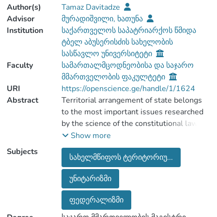
Author(s)
Tamaz Davitadze
Advisor
მურადიშვილი, ხათუნა
Institution
საქართველოს საპატრიარქოს წმიდა
ტბელ აბუსერისძის სახელობის
სასწავლო უნივერსიტეტი
Faculty
სამართალმცოდნეობისა და საჯარო
მმართველობის ფაკულტეტი
URI
https://openscience.ge/handle/1/1624
Abstract
Territorial arrangement of state belongs
to the most important issues researched
by the science of the constitutional law.
Territorial arrangement of state implies
Show more
correct demarcation of power between
Subjects
სახელმწიფოს ტერიტორიუ...
უნიტარიზმი
Generally, historically, the unified
centralized state always had priority. After
ფედერალიზმი
feudal separation, rapid movement
towards the centralization was a