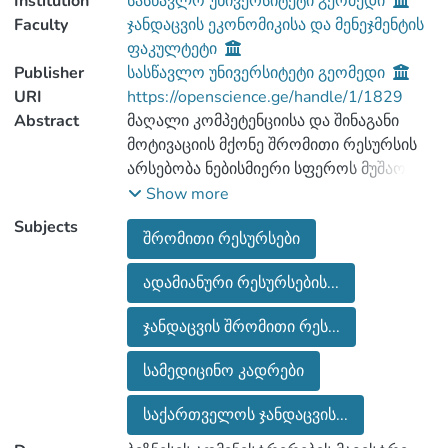
Institution
სასწავლო უნივერსიტეტი გეომედი
Faculty
ჯანდაცვის ეკონომიკისა და მენეჯმენტის
ფაკულტეტი
Publisher
სასწავლო უნივერსიტეტი გეომედი
URI
https://openscience.ge/handle/1/1829
Abstract
მაღალი კომპეტენციისა და შინაგანი
მოტივაციის მქონე შრომითი რესურსის
არსებობა ნებისმიერი სფეროს მუშაობის
აუცილებელი წინაპირობაა, რათა
Show more
ეფექტიანად იქნას შესრულებული
Subjects
შრომითი რესურსები
შესაბამისი სამუშაო და მივიღოთ
სათანადო შედეგი. ჯანდაცვა კი,
ადამიანური რესურსების...
უპიროპოდ, უპირველესია, სადაც
შრომითი რესურსის
ჯანდაცვის შრომითი რეს...
მაღალკვალიფიციურობა და
დაუზარელი შრომა განსაზღვრავს ამ
სამედიცინო კადრები
სფეროს მუშაობის ხარისხს.
საქართველოს ჯანდაცვის სისტემაში
საქართველოს ჯანდაცვის...
მიმდინარე ეკონომიკური რეფორმების